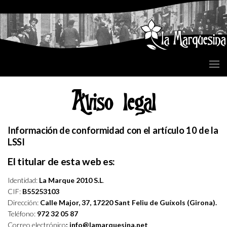
Saltar al contenido
Aviso legal
Información de conformidad con el artículo 10 de la
LSSI
El titular de esta web es:
Identidad:
La Marque 2010 S.L
.
CIF:
B55253103
Dirección:
Calle Major, 37, 17220 Sant Feliu de Guíxols (Girona).
Teléfono:
972 32 05 87
Correo electrónico
:
info@lamarquesina.net