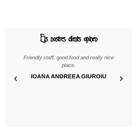
Els nostres clients opinen
Friendly staff, good food and really nice
Pla
place.
ha
IOANA ANDREEA GIUROIU
t