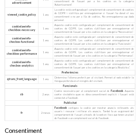
consentiment de l'usuari per a les cookies en la categoria
advertisement
"Advertisement".
La cookie està configurada pel complement de consentiment de cookies
de GDPR i s'utilitza per emmagatzemar si l'usuari ha donat el seu
viewed_cookie_policy
1 any
consentiment o no per a l'ús de cookies. No emmagatzema cap dada
personal.
Aquesta cookie està configurada pel complement de consentiment de
cookielawinfo-
1 any
cookies de GDPR. Les cookies s'utilitzen per emmagatzemar el
checkbox-necessary
consentiment de l'usuari per a les cookies en la categoria "Necessàries".
Aquesta cookie està configurada pel complement de consentiment de
cookielawinfo-
1 any
cookies de GDPR. Les cookies s'utilitzen per emmagatzemar el
checbox-functional
consentiment de l'usuari per a les cookies en la categoria "Funcionals".
Aquesta cookie està configurada pel complement de consentiment de
cookielawinfo-
1 any
cookies de GDPR. Les cookies s'utilitzen per emmagatzemar el
checkbox-performance
consentiment de l'usuari per a les cookies en la categoria "Performance".
Aquesta cookie està configurada pel complement de consentiment de
cookielawinfo-
1 any
cookies de GDPR. Les cookies s'utilitzen per emmagatzemar el
checbox-analytics
consentiment de l'usuari per a les cookies en la categoria "Analyitcs".
Preferències
Determina l'idioma preferit per al visitant. Permet al web establir la
qtrans_front_language
1 any
llengua preferida en el reingrés del visitant.
Funcionals
Cookie necessària per al complement social de
Facebook
. Aquesta
sb
2 anys
cookie s'estableix quan es dóna consentiment explícit i l'usuari està
connectat a Facebook.
Publicitat
Facebook
configura la cookie per mostrar anuncis rellevants als
usuaris i mesurar i millorar els anuncis. També fa un seguiment del
fr
2 mesos
comportament de l’usuari a través de la web en llocs que tenen un píxel
de Facebook o un complement social de Facebook.
Consentiment