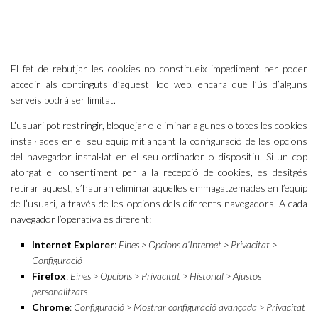
ACCEPTAR COOKIES
CONFIGURAR COOKIES
El fet de rebutjar les cookies no constitueix impediment per poder
accedir als continguts d’aquest lloc web, encara que l’ús d’alguns
serveis podrà ser limitat.
L’usuari pot restringir, bloquejar o eliminar algunes o totes les cookies
instal·lades en el seu equip mitjançant la configuració de les opcions
del navegador instal·lat en el seu ordinador o dispositiu. Si un cop
atorgat el consentiment per a la recepció de cookies, es desitgés
retirar aquest, s’hauran eliminar aquelles emmagatzemades en l’equip
de l’usuari, a través de les opcions dels diferents navegadors. A cada
navegador l’operativa és diferent:
Internet Explorer
:
Eines > Opcions d’Internet > Privacitat >
Configuració
Firefox
:
Eines > Opcions > Privacitat > Historial > Ajustos
personalitzats
Chrome
:
Configuració > Mostrar configuració avançada > Privacitat