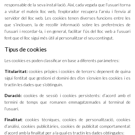
responsable de la seva instal·lació. Així, cada vegada que l’usuari torna
a visitar el mateix lloc web, l’explorador recupera l’arxiu i l’envia al
servidor del lloc web. Les cookies tenen diverses funcions entre les
que s’inclouen, la de recollir informació sobre les preferències de
l’usuari i recordar-la, i en general, facilitar l’ús del lloc web a l’usuari
fent que el lloc sigui més útil al personalitzar el seu contingut.
Tipus de cookies
Les cookies es poden classificar en base a diferents paràmetres:
Titularitat:
cookies pròpies i cookies de tercers: depenent de quina
sigui l’entitat que gestioni el domini des d’on s’envien les cookies i es
tractin les dades que s’obtinguin.
Duració:
cookies de sessió i cookies persistents: d’acord amb el
termini de temps que romanen emmagatzemades al terminal de
l’usuari.
Finalitat
: cookies tècniques, cookies de personalització, cookies
d’anàlisi, cookies publicitàries, cookies de publicitat comportamental:
d’acord amb la finalitat per a la qual es tractin les dades obtingudes: