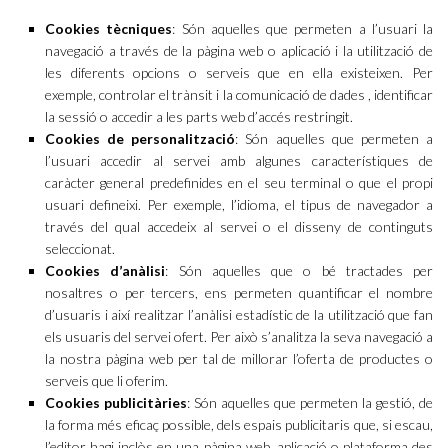
Cookies tècniques
: Són aquelles que permeten a l’usuari la
navegació a través de la pàgina web o aplicació i la utilització de
les diferents opcions o serveis que en ella existeixen. Per
exemple, controlar el trànsit i la comunicació de dades , identificar
la sessió o accedir a les parts web d’accés restringit.
Cookies de personalització
: Són aquelles que permeten a
l’usuari accedir al servei amb algunes característiques de
caràcter general predefinides en el seu terminal o que el propi
usuari defineixi. Per exemple, l’idioma, el tipus de navegador a
través del qual accedeix al servei o el disseny de continguts
seleccionat.
Cookies d’anàlisi
: Són aquelles que o bé tractades per
nosaltres o per tercers, ens permeten quantificar el nombre
d’usuaris i així realitzar l’anàlisi estadístic de la utilització que fan
els usuaris del servei ofert. Per això s’analitza la seva navegació a
la nostra pàgina web per tal de millorar l’oferta de productes o
serveis que li oferim.
Cookies publicitàries
: Són aquelles que permeten la gestió, de
la forma més eficaç possible, dels espais publicitaris que, si escau,
l’editor hagi inclòs en una pàgina web, aplicació o plataforma des