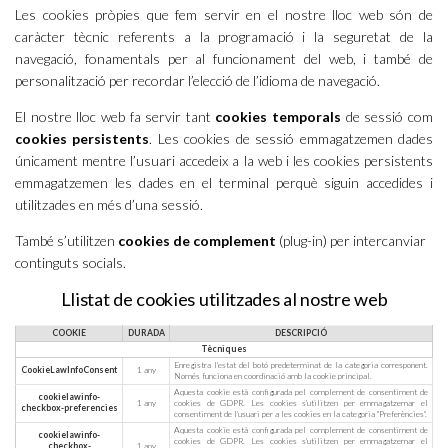
Les cookies pròpies que fem servir en el nostre lloc web són de
caràcter tècnic referents a la programació i la seguretat de la
navegació, fonamentals per al funcionament del web, i també de
personalització per recordar l’elecció de l’idioma de navegació.
El nostre lloc web fa servir tant
cookies temporals
de sessió com
cookies persistents
. Les cookies de sessió emmagatzemen dades
únicament mentre l’usuari accedeix a la web i les cookies persistents
emmagatzemen les dades en el terminal perquè siguin accedides i
utilitzades en més d’una sessió.
També s’utilitzen
cookies de complement
(plug-in) per intercanviar
continguts socials.
Llistat de cookies utilitzades al nostre web
COOKIE
DURADA
DESCRIPCIÓ
Tècniques
Enregistra l'estat del botó predeterminat de la categoria corresponent.
CookieLawInfoConsent
1 any
Només funciona en coordinació amb la cookie principal.
Aquesta cookie està configurada pel complement de consentiment de
cookielawinfo-
1 any
cookies de GDPR. Les cookies s'utilitzen per emmagatzemar el
checkbox-preferencies
consentiment de l'usuari per a les cookies en la categoria "Preferències".
Aquesta cookie està configurada pel complement de consentiment de
cookielawinfo-
cookies de GDPR. Les cookies s'utilitzen per emmagatzemar el
checkbox-
1 any