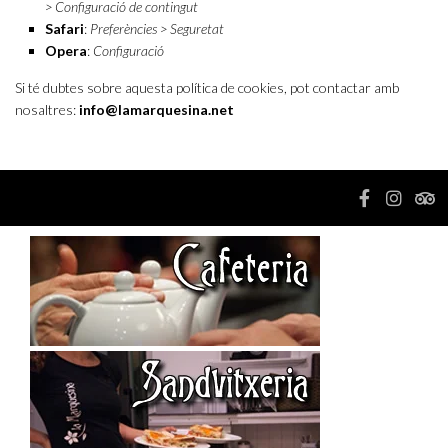
> Configuració de contingut
Safari
:
Preferències > Seguretat
Opera
:
Configuració
Si té dubtes sobre aquesta política de cookies, pot contactar amb
nosaltres:
info@lamarquesina.net