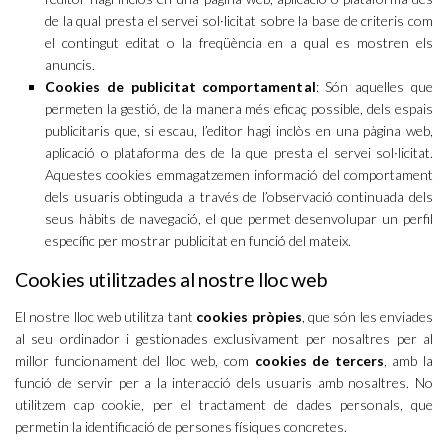
de la qual presta el servei sol·licitat sobre la base de criteris com
el contingut editat o la freqüència en a qual es mostren els
anuncis.
Cookies de publicitat comportamental
: Són aquelles que
permeten la gestió, de la manera més eficaç possible, dels espais
publicitaris que, si escau, l’editor hagi inclòs en una pàgina web,
aplicació o plataforma des de la que presta el servei sol·licitat.
Aquestes cookies emmagatzemen informació del comportament
dels usuaris obtinguda a través de l’observació continuada dels
seus hàbits de navegació, el que permet desenvolupar un perfil
específic per mostrar publicitat en funció del mateix.
Cookies utilitzades al nostre lloc web
El nostre lloc web utilitza tant
cookies pròpies
, que són les enviades
al seu ordinador i gestionades exclusivament per nosaltres per al
millor funcionament del lloc web, com
cookies de tercers
, amb la
funció de servir per a la interacció dels usuaris amb nosaltres. No
utilitzem cap cookie, per el tractament de dades personals, que
permetin la identificació de persones físiques concretes.